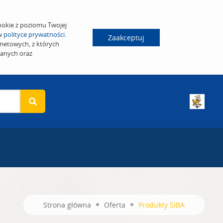
ookie z poziomu Twojej
 w
polityce prywatności
.
Zaakceptuj
netowych, z których
wanych oraz
Strona główna
Oferta
Produkty SIBA